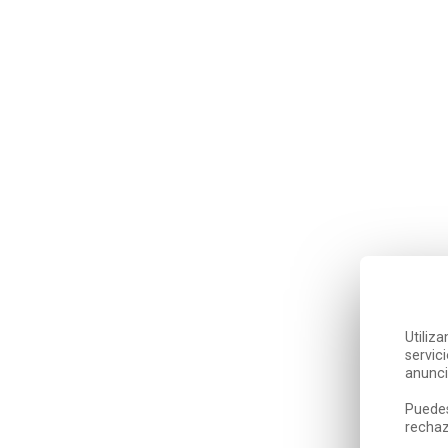
Utiliz
servic
anunci
Puedes
rechaz