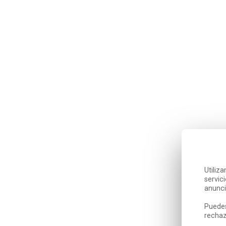
Utiliz
servic
anunci
Puedes
rechaz