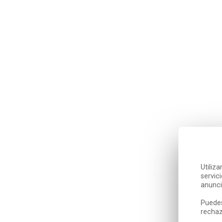
Utiliz
servic
anunci
Puedes
rechaz