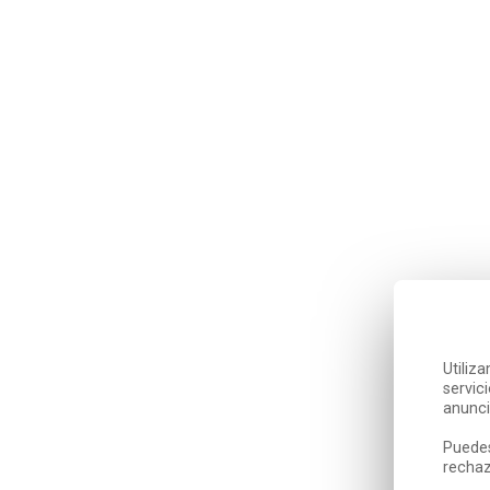
Utiliz
servic
anunci
Puedes
rechaz