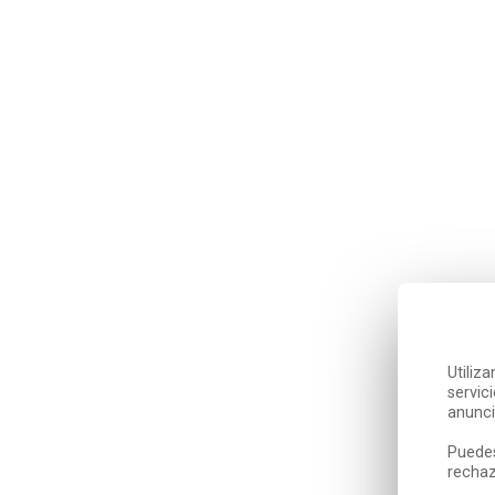
Utiliz
servic
anunci
Puedes
rechaz