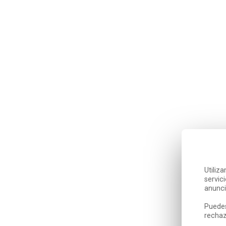
Utiliz
servic
anunci
Puedes
rechaz