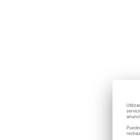
Utiliz
servic
anunci
Puedes
rechaz