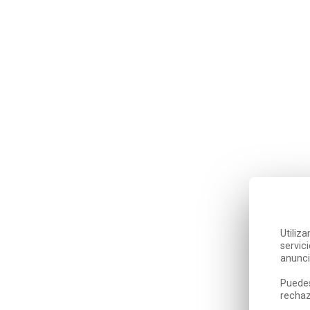
Utiliz
servic
anunci
Puedes
rechaz