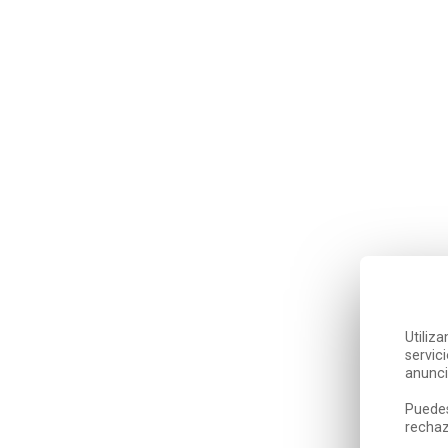
Utiliz
servic
anunci
Puedes
rechaz