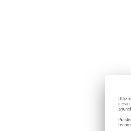
Utiliz
servic
anunci
Puedes
rechaz