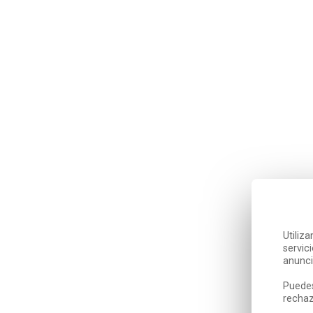
Utiliz
servic
anunci
Puedes
rechaz