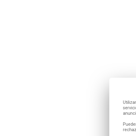
Utiliz
servic
anunci
Puedes
rechaz